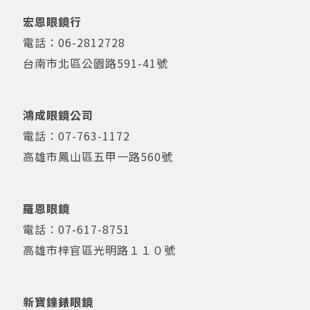
宏恩眼鏡行
電話：
06-2812728
台南市北區公園路591-41號
鴻成眼鏡公司
電話：
07-763-1172
高雄市鳳山區五甲一路560號
羅恩眼鏡
電話：
07-617-8751
高雄市梓官區光明路１１０號
新寶鐘錶眼鏡