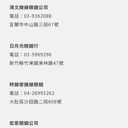
鴻文鐘錶眼鏡公司
電話：
03-9362088
宜蘭市中山路三段67號
日月光眼鏡行
電話：
03-5969296
新竹縣竹東鎮東林路47號
時錦齋鐘錶眼鏡
電話：
04-26993262
大肚區沙田路二段608號
宏恩眼鏡公司