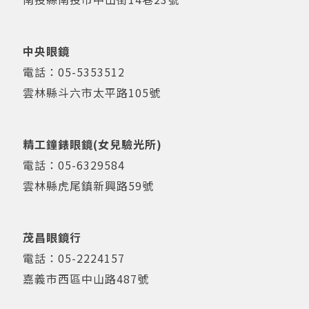
中央眼鏡
電話：
05-5353512
雲林縣斗六市太平路105號
精工鐘錶眼鏡(女兒驗光所)
電話：
05-6329584
雲林縣虎尾鎮新興路59號
茂昌眼鏡行
電話：
05-2224157
嘉義市西區中山路487號