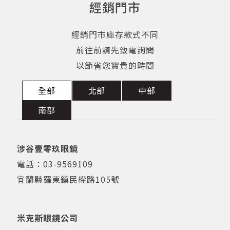
經銷門市
經銷門市庫存款式不同
前往前請先致電詢問
以節省您寶貴的時間
全部
北部
中部
南部
涉谷壹零玖眼鏡
電話：
03-9569109
宜蘭縣羅東鎮民權路105號
米克斯眼鏡公司